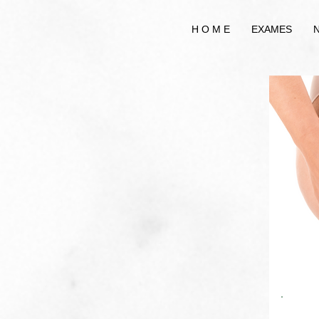
9dlukeqtju7p5t2n4yzx7cix9hle11
9dlukeqtju7p5t2n4yzx7cix9hle11
H O M E
EXAMES