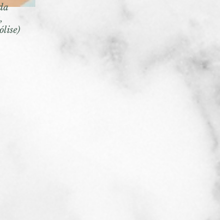
da
,
ólise)