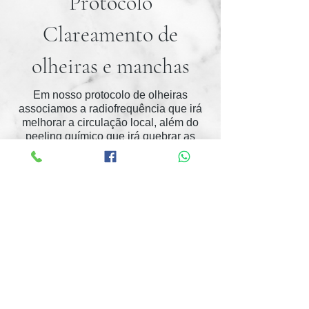
Protocolo
Clareamento de
olheiras e manchas
Em nosso protocolo de olheiras
associamos a radiofrequência que irá
melhorar a circulação local, além do
peeling químico que irá quebrar as
partículas escurecidas, clareando toda
região.
ESTÉTICA
AGENDE JÁ UMA AVALIAÇÃO VIA WHATSAPP
Avenida Jabaquara, 2940 -