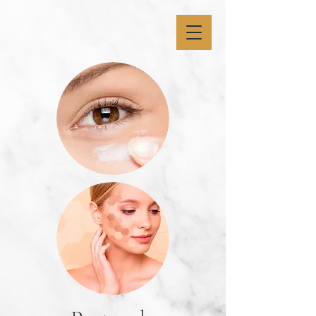
9dlukeqtju7p5t2n4yzx7cix9hle11
9dlukeqtju7p5t2n4yzx7cix9hle11