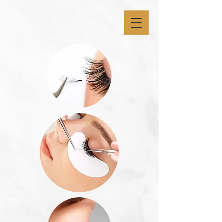
9dlukeqtju7p5t2n4yzx7cix9hle11
9dlukeqtju7p5t2n4yzx7cix9hle11